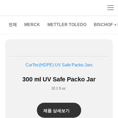
전체
MERCK
METTLER TOLEDO
BISCHOF +
CurTec(HDPE)
UV Safe Packo Jars
300 ml UV Safe Packo Jar
10.1 fl.oz.
제품 상세보기